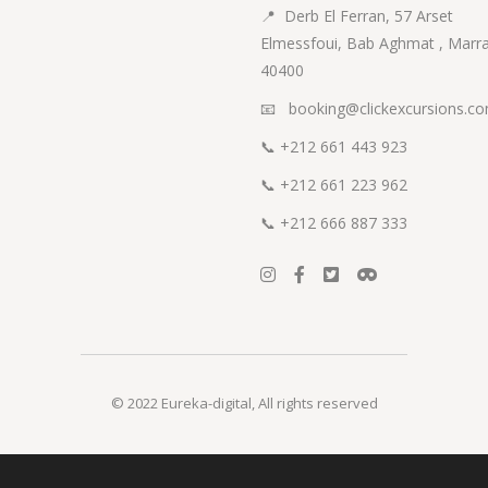
📍
Derb El Ferran, 57 Arset
Elmessfoui, Bab Aghmat , Marr
40400
📧 booking@clickexcursions.c
📞
+212 661 443 923
📞
+212 661 223 962
📞
+212 666 887 333
© 2022
Eureka-digital
,
All rights reserved