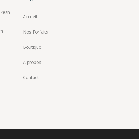
akesh
Accueil
om
Nos Forfaits
Boutique
A propos
Contact