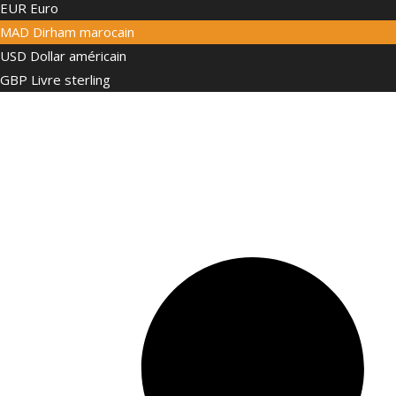
EUR
Euro
MAD
Dirham marocain
USD
Dollar américain
GBP
Livre sterling