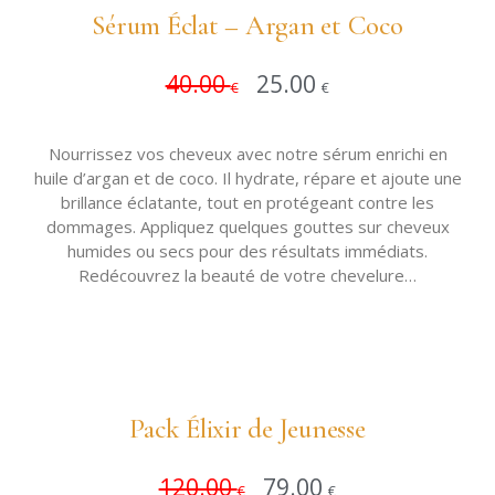
Sérum Éclat – Argan et Coco
40.00
25.00
Ajouter 
€
€
Nourrissez vos cheveux avec notre sérum enrichi en
huile d’argan et de coco. Il hydrate, répare et ajoute une
brillance éclatante, tout en protégeant contre les
dommages. Appliquez quelques gouttes sur cheveux
humides ou secs pour des résultats immédiats.
Redécouvrez la beauté de votre chevelure…
Pack Élixir de Jeunesse
120.00
79.00
Ajouter 
€
€