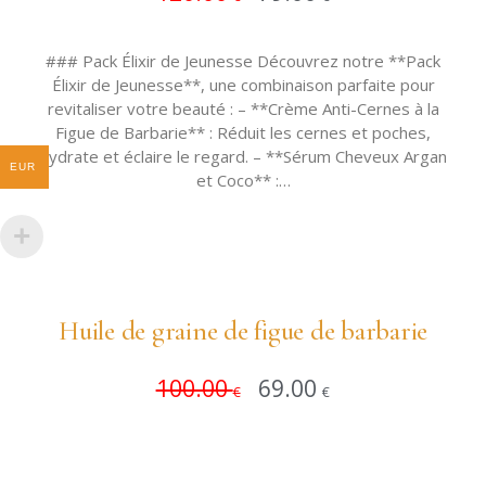
### Pack Élixir de Jeunesse Découvrez notre **Pack
Élixir de Jeunesse**, une combinaison parfaite pour
revitaliser votre beauté : – **Crème Anti-Cernes à la
Figue de Barbarie** : Réduit les cernes et poches,
hydrate et éclaire le regard. – **Sérum Cheveux Argan
EUR
et Coco** :…
Huile de graine de figue de barbarie
100.00
69.00
Ajouter 
€
€