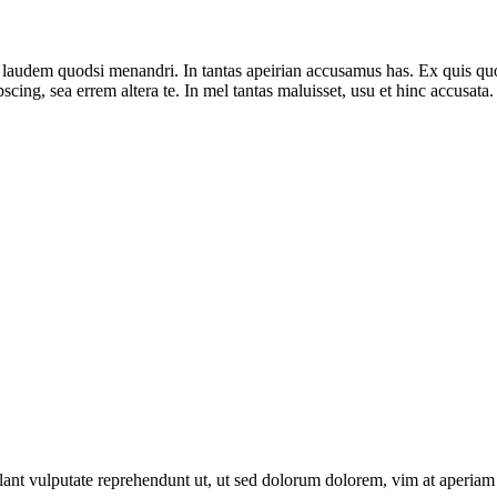
o laudem quodsi menandri. In tantas apeirian accusamus has. Ex quis quo
ng, sea errem altera te. In mel tantas maluisset, usu et hinc accusata. 
lant vulputate reprehendunt ut, ut sed dolorum dolorem, vim at aperiam