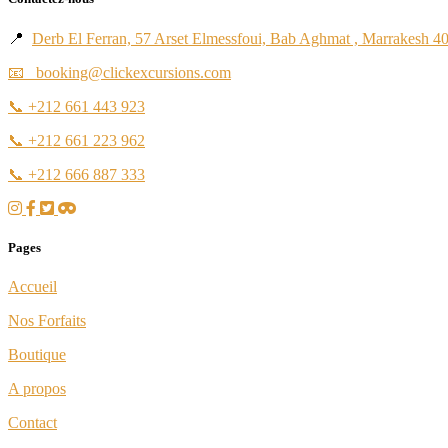
📍
Derb El Ferran, 57 Arset Elmessfoui, Bab Aghmat , Marrakesh 4
📧 booking@clickexcursions.com
📞
+212 661 443 923
📞
+212 661 223 962
📞
+212 666 887 333
Pages
Accueil
Nos Forfaits
Boutique
A propos
Contact