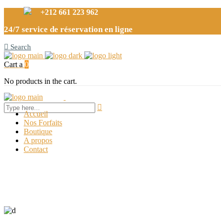
+212 661 223 962
24/7 service de réservation en ligne
Search
Cart
0
No products in the cart.
Accueil
Nos Forfaits
Boutique
A propos
Contact