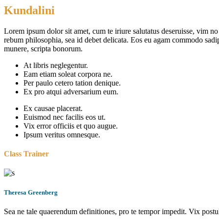
Kundalini
Lorem ipsum dolor sit amet, cum te iriure salutatus deseruisse, vim n
rebum philosophia, sea id debet delicata. Eos eu agam commodo sadipsci
munere, scripta bonorum.
At libris neglegentur.
Eam etiam soleat corpora ne.
Per paulo cetero tation denique.
Ex pro atqui adversarium eum.
Ex causae placerat.
Euismod nec facilis eos ut.
Vix error officiis et quo augue.
Ipsum veritus omnesque.
Class Trainer
Theresa Greenberg
Sea ne tale quaerendum definitiones, pro te tempor impedit. Vix postu