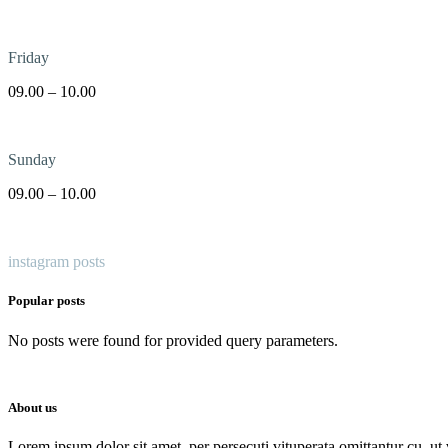
Friday
09.00 – 10.00
Sunday
09.00 – 10.00
instagram posts
Popular posts
No posts were found for provided query parameters.
About us
Lorem ipsum dolor sit amet, per persecuti vituperata omittantur cu, u