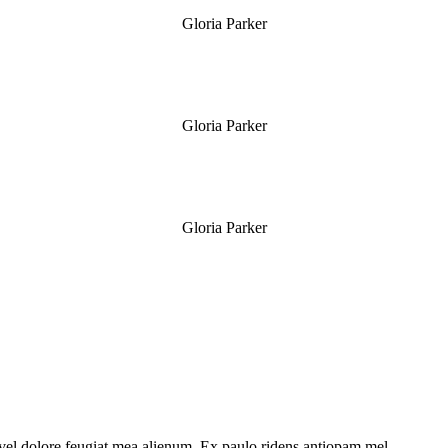
Gloria Parker
Gloria Parker
Gloria Parker
t vel dolore feugiat mea alienum. Ex paulo ridens antiopam mel.