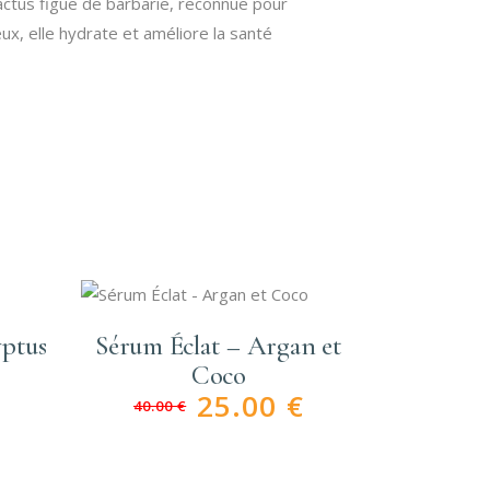
cactus figue de barbarie, reconnue pour
ux, elle hydrate et améliore la santé
ptus
Sérum Éclat – Argan et
Coco
25.00
€
40.00
€
Le
Le
prix
prix
initial
actuel
était :
est :
40.00 €.
25.00 €.