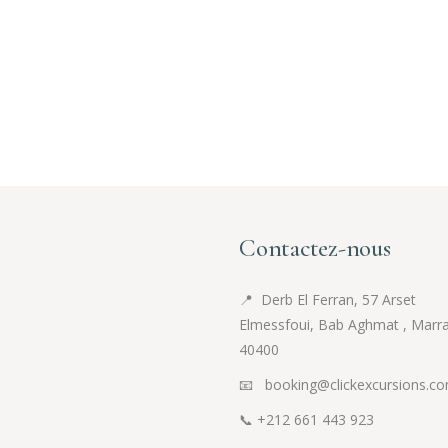
Contactez-nous
📍
Derb El Ferran, 57 Arset
Elmessfoui, Bab Aghmat , Marr
40400
📧 booking@clickexcursions.c
📞
+212 661 443 923