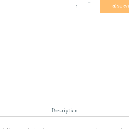
Huile de graine de figue de ba
RÉSERV
Description