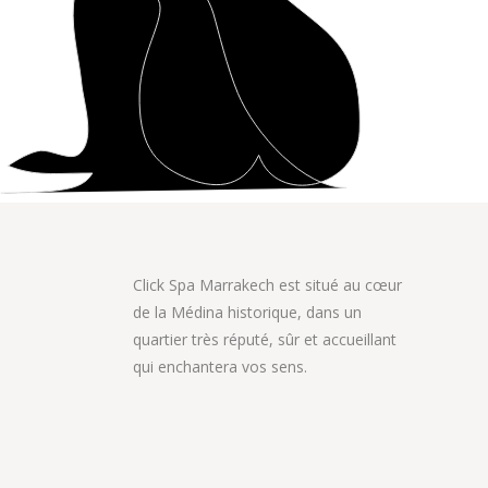
Click Spa Marrakech est situé au cœur
de la Médina historique, dans un
quartier très réputé, sûr et accueillant
qui enchantera vos sens.