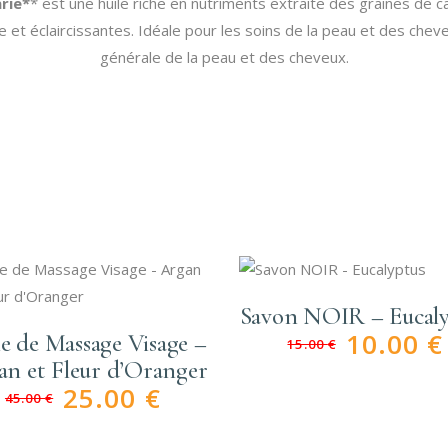
arie*
* est une huile riche en nutriments extraite des graines de 
 et éclaircissantes. Idéale pour les soins de la peau et des cheve
générale de la peau et des cheveux.
Savon NOIR – Eucaly
10.00
€
e de Massage Visage –
15.00
€
Le
Le
prix
prix
n et Fleur d’Oranger
initial
actuel
était :
est :
25.00
€
45.00
€
15.00 €.
10.00 €.
Le
Le
prix
prix
initial
actuel
était :
est :