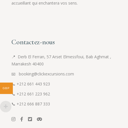
accueillant qui enchantera vos sens.
Contactez-nous
📍
Derb El Ferran, 57 Arset Elmessfoui, Bab Aghmat ,
Marrakesh 40400
📧 booking@clickexcursions.com
📞
+212 661 443 923
GBP
📞
+212 661 223 962
📞
+212 666 887 333