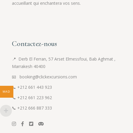
accueillant qui enchantera vos sens.
Contactez-nous
📍
Derb El Ferran, 57 Arset Elmessfoui, Bab Aghmat ,
Marrakesh 40400
📧 booking@clickexcursions.com
📞
+212 661 443 923
MAD
📞
+212 661 223 962
📞
+212 666 887 333