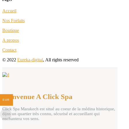
Accueil
Nos Forfaits
Boutique
A propos
Contact
© 2022
Eureka-digital
,
All rights reserved
Bienvenue A Click Spa
EUR
Click Spa Marakech est situé au coeur de la médina historique,
dans un quartier très connu, sécurisé et accueillant qui
enchantera vos sens.