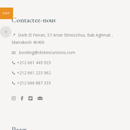
GBP
Contactez-nous
📍
Derb El Ferran, 57 Arset Elmessfoui, Bab Aghmat ,
Marrakesh 40400
📧 booking@clickexcursions.com
📞
+212 661 443 923
📞
+212 661 223 962
📞
+212 666 887 333
Pages