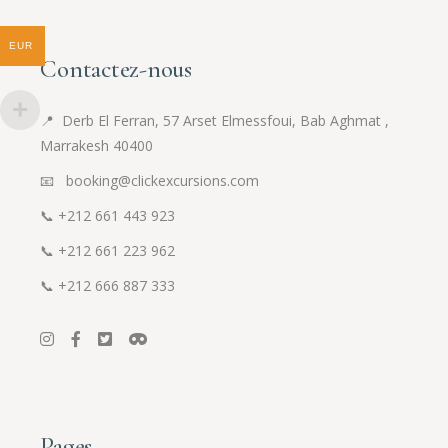
EUR
Contactez-nous
📍
Derb El Ferran, 57 Arset Elmessfoui, Bab Aghmat ,
Marrakesh 40400
📧 booking@clickexcursions.com
📞
+212 661 443 923
📞
+212 661 223 962
📞
+212 666 887 333
Pages