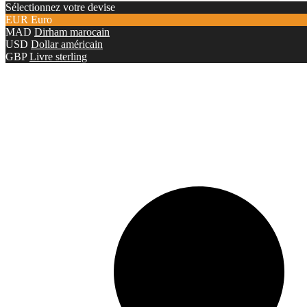
Sélectionnez votre devise
EUR
Euro
MAD
Dirham marocain
USD
Dollar américain
GBP
Livre sterling