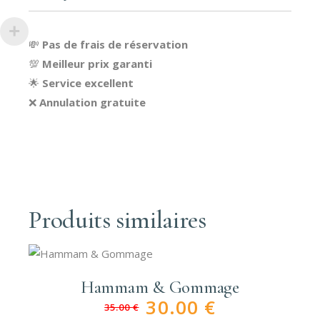
💸
Pas de frais de réservation
💯
Meilleur prix garanti
🌟
Service excellent
❌
Annulation gratuite
Produits similaires
Hammam & Gommage
30.00
€
35.00
€
Le
Le