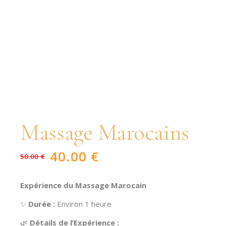
Massage Marocains
40.00
€
50.00
€
Le
Le
prix
prix
initial
actuel
était :
est :
Expérience du Massage Marocain
50.00 €.
40.00 €.
✨
Durée :
Environ 1 heure
🌿
Détails de l’Expérience :