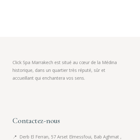
était :
est :
100.00 €.
80.00 €.
Click Spa Marrakech est situé au cœur de la Médina
historique, dans un quartier très réputé, sûr et
accueillant qui enchantera vos sens.
Contactez-nous
📍
Derb El Ferran, 57 Arset Elmessfoui, Bab Aghmat ,