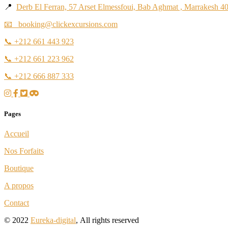
📍
Derb El Ferran, 57 Arset Elmessfoui, Bab Aghmat , Marrakesh 4
📧 booking@clickexcursions.com
📞
+212 661 443 923
📞
+212 661 223 962
📞
+212 666 887 333
Pages
Accueil
Nos Forfaits
Boutique
A propos
Contact
© 2022
Eureka-digital
,
All rights reserved