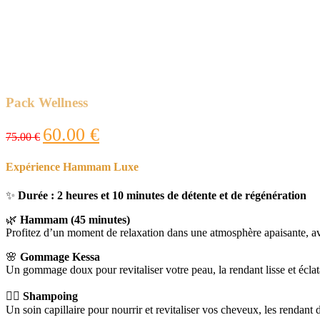
Pack Wellness
Le
Le
60.00
€
75.00
€
prix
prix
initial
actuel
Expérience Hammam Luxe
était :
est :
75.00 €.
60.00 €.
✨
Durée : 2 heures et 10 minutes de détente et de régénération
🌿
Hammam (45 minutes)
Profitez d’un moment de relaxation dans une atmosphère apaisante, avec
🌸
Gommage Kessa
Un gommage doux pour revitaliser votre peau, la rendant lisse et éclat
💆‍♀️
Shampoing
Un soin capillaire pour nourrir et revitaliser vos cheveux, les rendant d