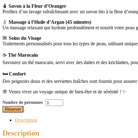
🧴
Savon à la Fleur d’Oranger
Profitez d’un lavage rafraîchissant avec un savon bio à la fleur d’oran
💧
Massage à l’Huile d’Argan (45 minutes)
Un massage relaxant qui hydrate profondément et nourrit votre peau gr
🌺
Soins du Visage
Traitements personnalisés pour tous les types de peau, utilisant unique
☕
Thé Marocain
Savourez un thé marocain, servi avec des dattes et des krichlattes, pou
🛏️
Confort
Des peignoirs doux et des serviettes fraîches sont fournis pour assurer 
🌸 Venez vivre un voyage unique de bien-être et de sérénité ! ✨
Pack
Réserver
Wellness
quantity
Description
Description