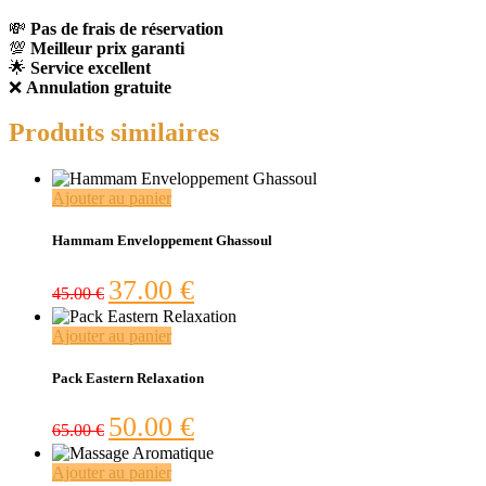
💸
Pas de frais de réservation
💯
Meilleur prix garanti
🌟
Service excellent
❌
Annulation gratuite
Produits similaires
Ajouter au panier
Hammam Enveloppement Ghassoul
Le
Le
37.00
€
45.00
€
prix
prix
initial
actuel
Ajouter au panier
était :
est :
45.00 €.
37.00 €.
Pack Eastern Relaxation
Le
Le
50.00
€
65.00
€
prix
prix
initial
actuel
Ajouter au panier
était :
est :