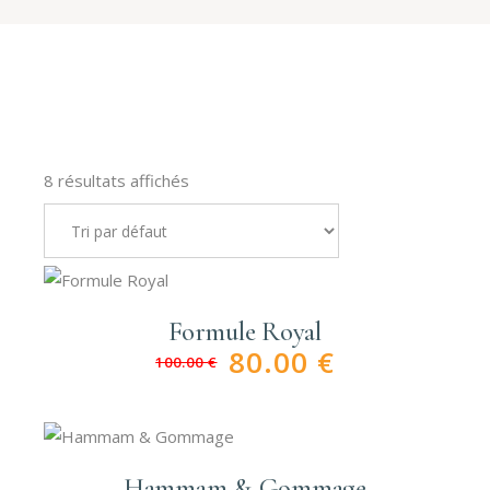
8 résultats affichés
Formule Royal
80.00
€
100.00
€
Le
Le
prix
prix
initial
actuel
était :
est :
100.00 €.
80.00 €.
Hammam & Gommage