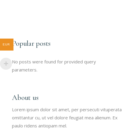
prix
prix
initial
actuel
était :
est :
75.00 €.
60.00 €.
Popular posts
EUR
No posts were found for provided query
parameters.
About us
Lorem ipsum dolor sit amet, per persecuti vituperata
omittantur cu, ut vel dolore feugiat mea alienum. Ex
paulo ridens antiopam mel.