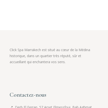
initial
actuel
était :
est :
45.00 €.
37.00 €.
Click Spa Marrakech est situé au cœur de la Médina
historique, dans un quartier très réputé, sûr et
accueillant qui enchantera vos sens.
Contactez-nous
📍
Derb El Ferran, 57 Arset Elmessfoui, Bab Aghmat ,