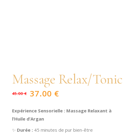
Massage Relax/Tonic
37.00
€
45.00
€
Le
Le
prix
prix
initial
actuel
était :
est :
Expérience Sensorielle : Massage Relaxant à
45.00 €.
37.00 €.
l’Huile d’Argan
✨
Durée :
45 minutes de pur bien-être