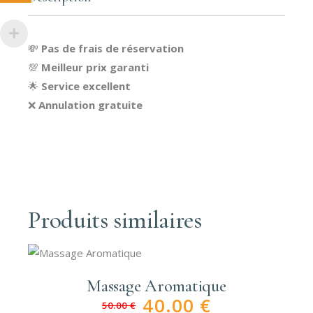
💸
Pas de frais de réservation
💯
Meilleur prix garanti
🌟
Service excellent
❌
Annulation gratuite
Produits similaires
Massage Aromatique
40.00
€
50.00
€
Le
Le