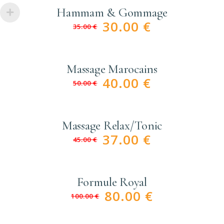
Hammam & Gommage
30.00
€
35.00
€
Massage Marocains
40.00
€
50.00
€
Massage Relax/Tonic
37.00
€
45.00
€
Formule Royal
80.00
€
100.00
€